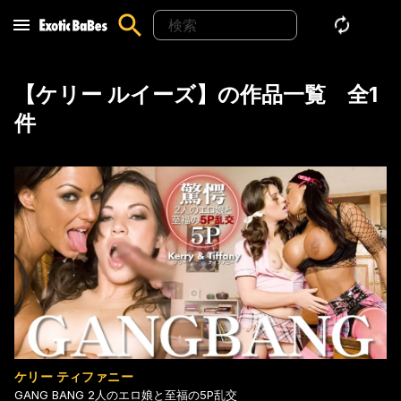
【ケリー ルイーズ】の作品一覧
全1
件
ケリー ティファニー
GANG BANG 2人のエロ娘と至福の5P乱交